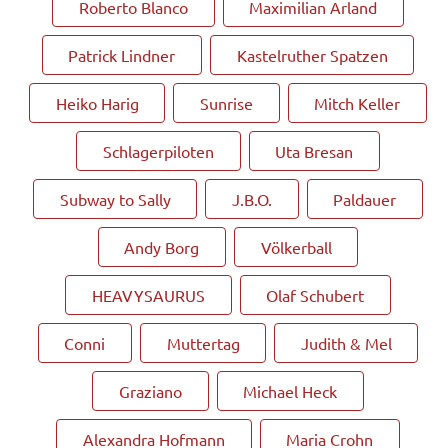
Roberto Blanco
Maximilian Arland
Patrick Lindner
Kastelruther Spatzen
Heiko Harig
Sunrise
Mitch Keller
Schlagerpiloten
Uta Bresan
Subway to Sally
J.B.O.
Paldauer
Andy Borg
Völkerball
HEAVYSAURUS
Olaf Schubert
Conni
Muttertag
Judith & Mel
Graziano
Michael Heck
Alexandra Hofmann
Maria Crohn