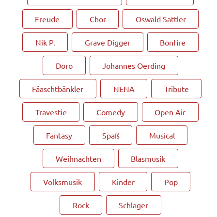
Freude
Chor
Oswald Sattler
Nik P.
Grave Digger
Bonfire
Doro
Johannes Oerding
Fäaschtbänkler
NENA
Tribute
Travestie
Comedy
Open Air
Fantasy
Spaß
Musical
Weihnachten
Blasmusik
Volksmusik
Kinder
Pop
Rock
Schlager