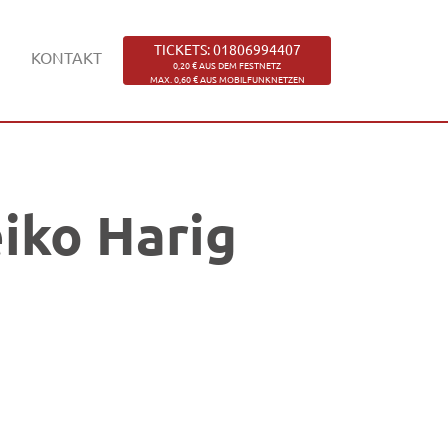
TICKETS: 01806994407
KONTAKT
0,20 € AUS DEM FESTNETZ
MAX. 0,60 € AUS MOBILFUNKNETZEN
iko Harig