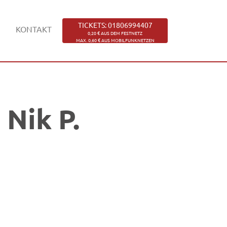
TICKETS: 01806994407
KONTAKT
0,20 € AUS DEM FESTNETZ
MAX. 0,60 € AUS MOBILFUNKNETZEN
Nik P.
e