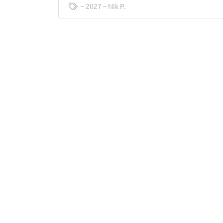
2027
Nik P.