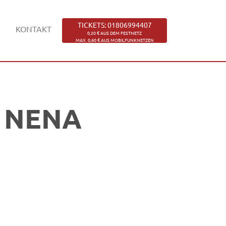
TICKETS: 01806994407
KONTAKT
0,20 € AUS DEM FESTNETZ
MAX. 0,60 € AUS MOBILFUNKNETZEN
NENA
e