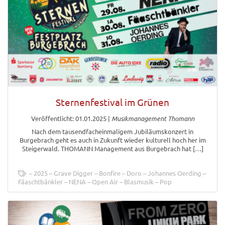
Sternenfestival im Grünen
Veröffentlicht: 01.01.2025
|
Musikmanagement Thomann
Nach dem tausendfacheinmaligem Jubiläumskonzert in
Burgebrach geht es auch in Zukunft wieder kulturell hoch her im
Steigerwald. THOMANN Management aus Burgebrach hat […]
2025
Grave Digger
Bonfire
Doro
Johannes Oerding
Fäaschtbänkler
NENA
Open Air
Blasmusik
Pop