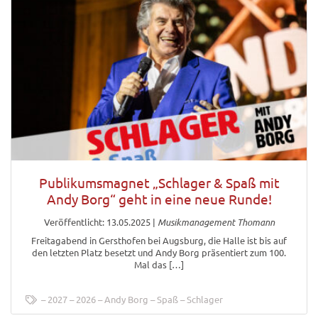
Publikumsmagnet „Schlager & Spaß mit
Andy Borg“ geht in eine neue Runde!
Veröffentlicht: 13.05.2025
|
Musikmanagement Thomann
Freitagabend in Gersthofen bei Augsburg, die Halle ist bis auf
den letzten Platz besetzt und Andy Borg präsentiert zum 100.
Mal das […]
2027
2026
Andy Borg
Spaß
Schlager