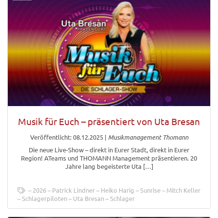
Musik für Euch – präsentiert von Uta Bresan
Veröffentlicht: 08.12.2025
|
Musikmanagement Thomann
Die neue Live-Show – direkt in Eurer Stadt, direkt in Eurer
Region! ATeams und THOMANN Management präsentieren. 20
Jahre lang begeisterte Uta […]
2026
Patrick Lindner
Heiko Harig
Sunrise
Mitch Keller
Schlagerpiloten
Uta Bresan
Schlager