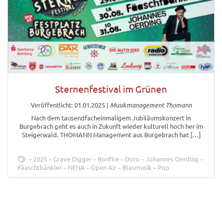
Sternenfestival im Grünen
Veröffentlicht: 01.01.2025
|
Musikmanagement Thomann
Nach dem tausendfacheinmaligem Jubiläumskonzert in
Burgebrach geht es auch in Zukunft wieder kulturell hoch her im
Steigerwald. THOMANN Management aus Burgebrach hat […]
2025
Grave Digger
Bonfire
Doro
Johannes Oerding
Fäaschtbänkler
NENA
Open Air
Blasmusik
Pop