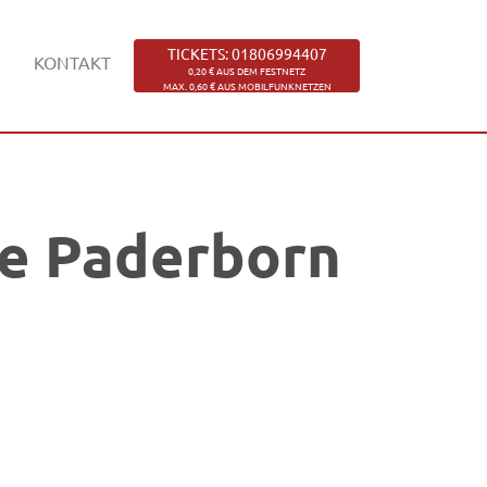
TICKETS: 01806994407
KONTAKT
0,20 € AUS DEM FESTNETZ
MAX. 0,60 € AUS MOBILFUNKNETZEN
le Paderborn