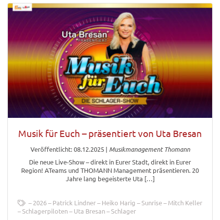
Musik für Euch – präsentiert von Uta Bresan
Veröffentlicht: 08.12.2025
|
Musikmanagement Thomann
Die neue Live-Show – direkt in Eurer Stadt, direkt in Eurer
Region! ATeams und THOMANN Management präsentieren. 20
Jahre lang begeisterte Uta […]
2026
Patrick Lindner
Heiko Harig
Sunrise
Mitch Keller
Schlagerpiloten
Uta Bresan
Schlager