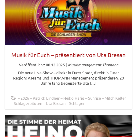
Musik für Euch – präsentiert von Uta Bresan
Veröffentlicht: 08.12.2025
|
Musikmanagement Thomann
Die neue Live-Show – direkt in Eurer Stadt, direkt in Eurer
Region! ATeams und THOMANN Management präsentieren. 20
Jahre lang begeisterte Uta […]
2026
Patrick Lindner
Heiko Harig
Sunrise
Mitch Keller
Schlagerpiloten
Uta Bresan
Schlager