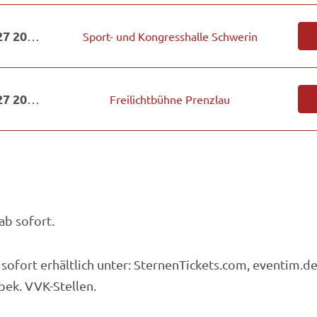
Do. 08.04.2027 20:00
Sport- und Kongresshalle Schwerin
Do. 24.06.2027 20:00
Freilichtbühne Prenzlau
ab sofort.
 sofort erhältlich unter: SternenTickets.com, eventim.de
bek. VVK-Stellen.