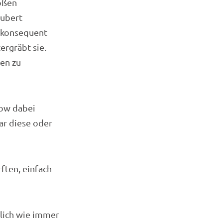
roßen
hubert
t konsequent
ergräbt sie.
zen zu
how dabei
ar diese oder
rften, einfach
dlich wie immer