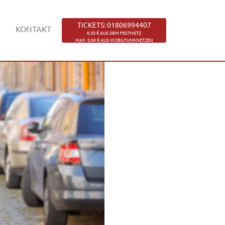
TICKETS: 01806994407
KONTAKT
0,20 € AUS DEM FESTNETZ
MAX. 0,60 € AUS MOBILFUNKNETZEN