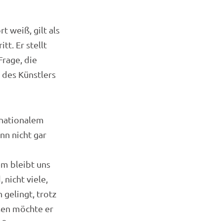
 weiß, gilt als
t. Er stellt
Frage, die
t des Künstlers
rnationalem
nn nicht gar
em bleibt uns
nicht viele,
 gelingt, trotz
sen möchte er