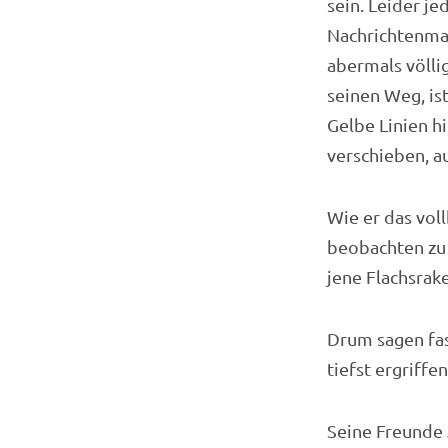
sein. Leider j
Nachrichtenmag
abermals völli
seinen Weg, ist
Gelbe Linien hi
verschieben, au
Wie er das vol
beobachten zu 
jene Flachsra
Drum sagen fast
tiefst ergriffe
Seine Freunde 