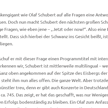
kengigant wie Olaf Schubert auf alle Fragen eine Antwort
en. Doch nun macht Schubert den nächsten großen Schrit
e Fragen, wie eben jene – „Jetzt oder now?“. Also eine 
tellt. Dass sich hierbei der Schwanz ins Gesicht beißt, is
liegen.
chuf er mit dieser Frage einen Programmtitel mit inte
rkennen wir, Schubert ist mittlerweile multilingual – we
Ganz oben angekommen auf der Spitze des Eisbergs der
, steht ihm nun alles offen. Die ganze Welt. Aber trotzd
nstler treu, denn er gibt auch Konzerte in Deutschland, 
a. 745. Das zeigt, er hat das geschafft, was nur Wenigen
en Erfolgs bodenständig zu bleiben. Ein Olaf zum Anfas