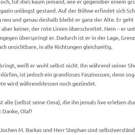
edoch, tut dies kaum jemand, wie er gegenüber einem g
azin unlängst gestand. Auf der Bühne erfindet sich Sc
g neu und genau deshalb bleibt er ganz der Alte. Er geh
 aber keiner, der rote Linien überschreitet. Nein – er unt
ngegen überspringt er. Dadurch ist er in der Lage, Gren
ch unsichtbare, in alle Richtungen gleichzeitig.
lbringt, weiß er wohl selbst nicht. Ihn während seiner S
dürfen, ist jedoch ein grandioses Faszinosum, denn sog
kete wird währenddessen noch gezündet.
 alle (selbst seine Oma), die ihn jemals live erleben du
n: Danke, Olaf!
Jochen M. Barkas und Herr Stephan sind selbstverstän