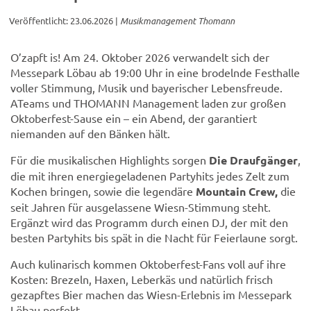
Veröffentlicht: 23.06.2026
|
Musikmanagement Thomann
O’zapft is! Am 24. Oktober 2026 verwandelt sich der
Messepark Löbau ab 19:00 Uhr in eine brodelnde Festhalle
voller Stimmung, Musik und bayerischer Lebensfreude.
ATeams und THOMANN Management laden zur großen
Oktoberfest-Sause ein – ein Abend, der garantiert
niemanden auf den Bänken hält.
Für die musikalischen Highlights sorgen
Die Draufgänger
,
die mit ihren energiegeladenen Partyhits jedes Zelt zum
Kochen bringen, sowie die legendäre
Mountain Crew,
die
seit Jahren für ausgelassene Wiesn-Stimmung steht.
Ergänzt wird das Programm durch einen DJ, der mit den
besten Partyhits bis spät in die Nacht für Feierlaune sorgt.
Auch kulinarisch kommen Oktoberfest-Fans voll auf ihre
Kosten: Brezeln, Haxen, Leberkäs und natürlich frisch
gezapftes Bier machen das Wiesn-Erlebnis im Messepark
Löbau perfekt.