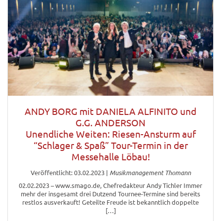
ANDY BORG mit DANIELA ALFINITO und
G.G. ANDERSON
Unendliche Weiten: Riesen-Ansturm auf
“Schlager & Spaß” Tour-Termin in der
Messehalle Löbau!
Veröffentlicht: 03.02.2023
|
Musikmanagement Thomann
02.02.2023 – www.smago.de, Chefredakteur Andy Tichler Immer
mehr der insgesamt drei Dutzend Tournee-Termine sind bereits
restlos ausverkauft! Geteilte Freude ist bekanntlich doppelte
[…]