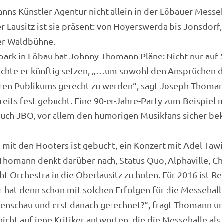
anns Künstler-Agentur nicht allein in der Löbauer Messe
r Lausitz ist sie präsent: von Hoyerswerda bis Jonsdorf,
r Waldbühne.
ark in Löbau hat Johnny Thomann Pläne: Nicht nur auf 
hte er künftig setzen, „…um sowohl den Ansprüchen de
ren Publikums gerecht zu werden“, sagt Joseph Thoman
reits fest gebucht. Eine 90-er-Jahre-Party zum Beispiel
Auch JBO, vor allem den humorigen Musikfans sicher bek
mit den Hooters ist gebucht, ein Konzert mit Adel Tawil
Thomann denkt darüber nach, Status Quo, Alphaville, Ch
ght Orchestra in die Oberlausitz zu holen. Für 2016 ist R
r hat denn schon mit solchen Erfolgen für die Messehal
enschau und erst danach gerechnet?“, fragt Thomann u
icht auf jene Kritiker antworten, die die Messehalle als