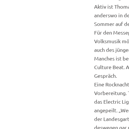
Aktiv ist Thom
anderswo in de
Sommer auf de
Für den Messep
Volksmusik möc
auch des jünge
Manches ist be
Culture Beat. 
Gespräch.
Eine Rocknacht 
Vorbereitung. 
das Electric Li
angepeilt. „We
der Landesgart
deswegen gar n