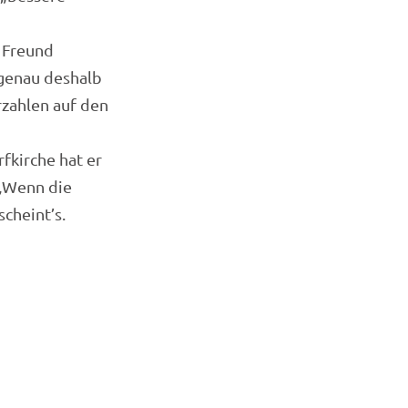
e Freund
 genau deshalb
zahlen auf den
fkirche hat er
 „Wenn die
cheint’s.