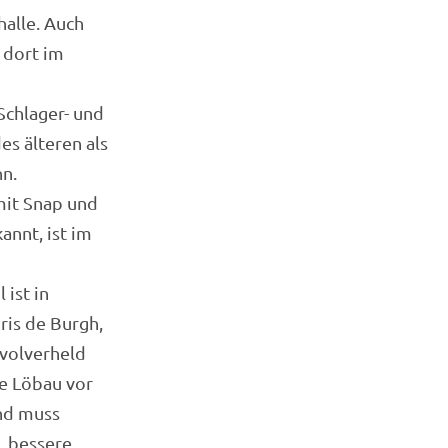
halle. Auch
 dort im
Schlager- und
s älteren als
n.
 mit Snap und
annt, ist im
 ist in
ris de Burgh,
evolverheld
le Löbau vor
nd muss
 „bessere