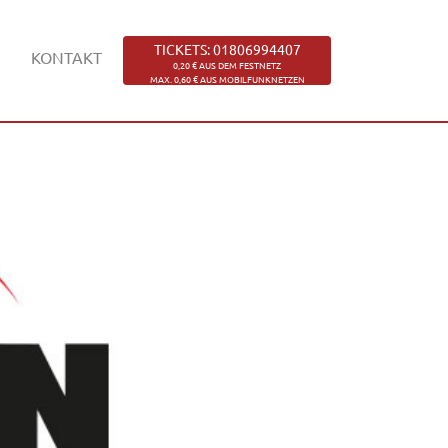
TICKETS: 01806994407
KONTAKT
0,20 € AUS DEM FESTNETZ
MAX. 0,60 € AUS MOBILFUNKNETZEN