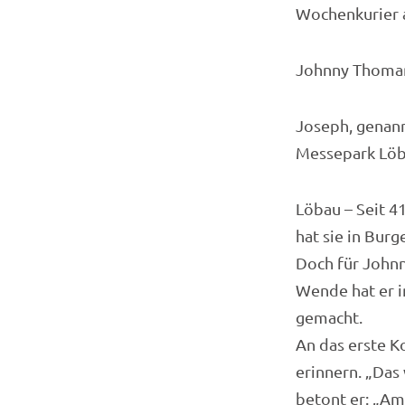
Wochenkurier 
Johnny Thomann
Joseph, genann
Messepark Löba
Löbau – Seit 4
hat sie in Burg
Doch für Johnn
Wende hat er i
gemacht.
An das erste K
erinnern. „Das
betont er: „Am 