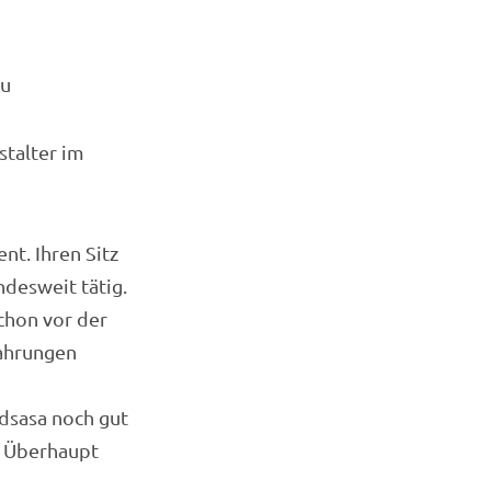
au
stalter im
t. Ihren Sitz
ndesweit tätig.
chon vor der
fahrungen
ndsasa noch gut
. Überhaupt