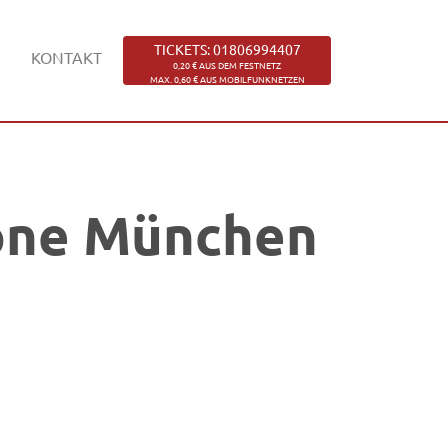
TICKETS: 01806994407
KONTAKT
0,20 € AUS DEM FESTNETZ
MAX. 0,60 € AUS MOBILFUNKNETZEN
rone München